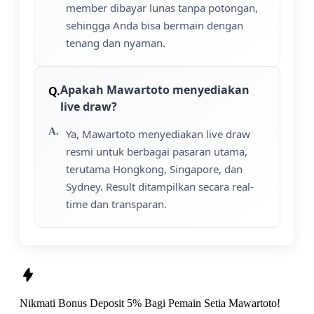
member dibayar lunas tanpa potongan,
sehingga Anda bisa bermain dengan
tenang dan nyaman.
Apakah Mawartoto menyediakan
live draw?
Ya, Mawartoto menyediakan live draw
resmi untuk berbagai pasaran utama,
terutama Hongkong, Singapore, dan
Sydney. Result ditampilkan secara real-
time dan transparan.
Nikmati
Bonus Deposit 5%
Bagi Pemain Setia
Mawartoto!