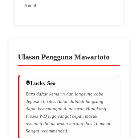
Anda!
Ulasan Pengguna Mawartoto
Lucky Seo
Baru daftar kemarin dan langsung coba
deposit 10 ribu. Alhamdulillah langsung
dapat kemenangan di pasaran Hongkong.
Proses WD juga sangat cepat, masuk
rekening dalam waktu kurang dari 10 menit.
Sangat recommended!