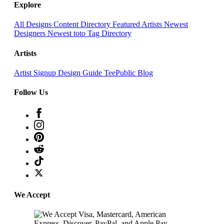
Explore
All Designs
Content Directory
Featured Artists
Newest
Designers
Newest toto
Tag Directory
Artists
Artist Signup
Design Guide
TeePublic Blog
Follow Us
We Accept