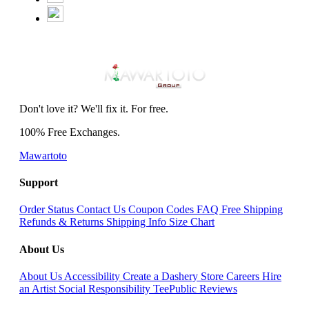
Don't love it? We'll fix it. For free.
100% Free Exchanges.
Mawartoto
Support
Order Status
Contact Us
Coupon Codes
FAQ
Free Shipping
Refunds & Returns
Shipping Info
Size Chart
About Us
About Us
Accessibility
Create a Dashery Store
Careers
Hire
an Artist
Social Responsibility
TeePublic Reviews