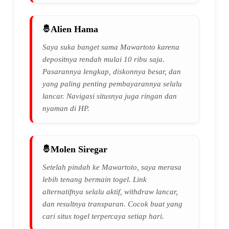
Alien Hama
Saya suka banget sama Mawartoto karena
depositnya rendah mulai 10 ribu saja.
Pasarannya lengkap, diskonnya besar, dan
yang paling penting pembayarannya selalu
lancar. Navigasi situsnya juga ringan dan
nyaman di HP.
Molen Siregar
Setelah pindah ke Mawartoto, saya merasa
lebih tenang bermain togel. Link
alternatifnya selalu aktif, withdraw lancar,
dan resultnya transparan. Cocok buat yang
cari situs togel terpercaya setiap hari.