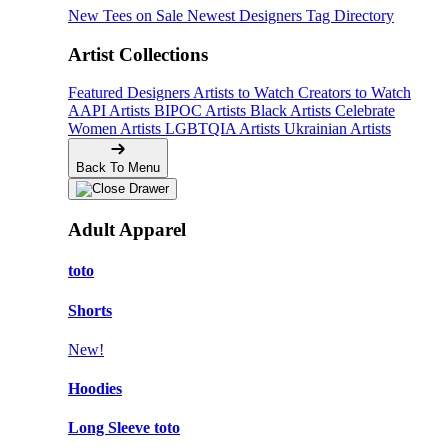
New Tees on Sale
Newest Designers
Tag Directory
Artist Collections
Featured Designers
Artists to Watch
Creators to Watch
AAPI Artists
BIPOC Artists
Black Artists
Celebrate
Women Artists
LGBTQIA Artists
Ukrainian Artists
Back To Menu
Adult Apparel
toto
Shorts
New!
Hoodies
Long Sleeve toto