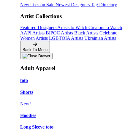
New Tees on Sale
Newest Designers
Tag Directory
Artist Collections
Featured Designers
Artists to Watch
Creators to Watch
AAPI Artists
BIPOC Artists
Black Artists
Celebrate
Women Artists
LGBTQIA Artists
Ukrainian Artists
Back To Menu
Adult Apparel
toto
Shorts
New!
Hoodies
Long Sleeve toto