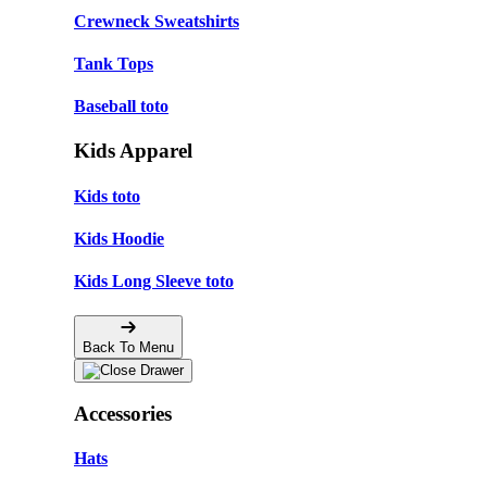
Crewneck Sweatshirts
Tank Tops
Baseball toto
Kids Apparel
Kids toto
Kids Hoodie
Kids Long Sleeve toto
Back To Menu
Accessories
Hats