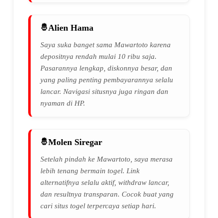
Alien Hama
Saya suka banget sama Mawartoto karena
depositnya rendah mulai 10 ribu saja.
Pasarannya lengkap, diskonnya besar, dan
yang paling penting pembayarannya selalu
lancar. Navigasi situsnya juga ringan dan
nyaman di HP.
Molen Siregar
Setelah pindah ke Mawartoto, saya merasa
lebih tenang bermain togel. Link
alternatifnya selalu aktif, withdraw lancar,
dan resultnya transparan. Cocok buat yang
cari situs togel terpercaya setiap hari.