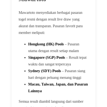
Mawartoto menyediakan berbagai pasaran
togel resmi dengan result live draw yang
akurat dan transparan. Pasaran favorit para
member meliputi:
Hongkong (HK) Pools
– Pasaran
utama dengan result setiap malam
Singapore (SGP) Pools
– Result tepat
waktu dan sangat terpercaya
Sydney (SDY) Pools
– Pasaran siang
hari dengan peluang menang tinggi
Macau, Taiwan, Japan, dan Pasaran
Lainnya
Semua result diambil langsung dari sumber