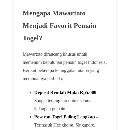
Mengapa Mawartoto
Menjadi Favorit Pemain
Togel?
Mawartoto dirancang khusus untuk
memenuhi kebutuhan pemain togel Indonesia.
Berikut beberapa keunggulan utama yang
membuatnya berbeda:
Deposit Rendah Mulai Rp5.000
–
Sangat terjangkau untuk semua
kalangan pemain.
Pasaran Togel Paling Lengkap
–
Termasuk Hongkong, Singapore,