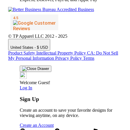
© TP Apparel LLC 2012 - 2025
United States - $ USD
Product Safety
Intellectual Property Policy
CA: Do Not Sell
My Personal Information
Privacy Policy
Terms
Welcome Guest!
Log In
Sign Up
Create an account to save your favorite designs for
viewing anytime, on any device.
Create an Account