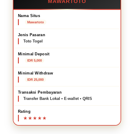
MAWARTOTO
Nama Situs
Mawartoto
Jenis Pasaran
Toto Togel
Minimal Deposit
IDR 5,000
Minimal Withdraw
IDR 25,000
Transaksi Pembayaran
Transfer Bank Lokal • E-wallet • QRIS
Rating