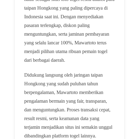
taipan Hongkong yang paling dipercaya di
Indonesia saat ini. Dengan menyediakan
pasaran terlengkap, diskon paling
menguntungkan, serta jaminan pembayaran
yang selalu lancar 100%, Mawartoto terus
menjadi pilihan utama ribuan pemain togel
dari berbagai daerah.
Didukung langsung oleh jaringan taipan
Hongkong yang sudah puluhan tahun
berpengalaman, Mawartoto memberikan
pengalaman bermain yang fair, transparan,
dan menguntungkan. Proses transaksi cepat,
result resmi, serta keamanan data yang
terjamin menjadikan situs ini semakin unggul
dibandingkan platform togel lainnya.