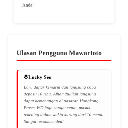
Anda!
Ulasan Pengguna Mawartoto
Lucky Seo
Baru daftar kemarin dan langsung coba
deposit 10 ribu. Alhamdulillah langsung
dapat kemenangan di pasaran Hongkong.
Proses WD juga sangat cepat, masuk
rekening dalam waktu kurang dari 10 menit.
Sangat recommended!