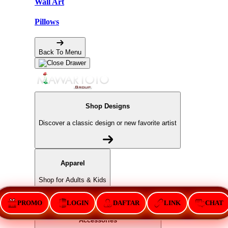
Wall Art
Pillows
Back To Menu
Shop Designs
Discover a classic design or new favorite artist
Apparel
Shop for Adults & Kids
PROMO
LOGIN
DAFTAR
LINK
CHAT
Accessories