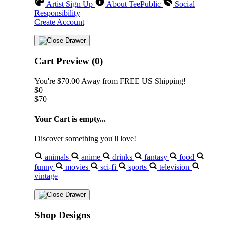
Artist Sign Up
About TeePublic
Social
Responsibility
Create Account
Cart Preview (0)
You're
$70.00
Away from
FREE US Shipping!
$0
$70
Your Cart is empty...
Discover something you'll love!
animals
anime
drinks
fantasy
food
funny
movies
sci-fi
sports
television
vintage
Shop Designs