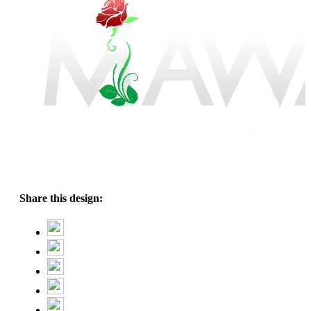
Share this design: