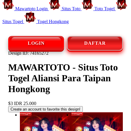
Mawartoto Login
Situs Toto
Toto Togel
Situs Togel
Togel Hongkong
LOGIN
DAFTAR
Design ID: 74165272
MAWARTOTO - Situs Toto
Togel Aliansi Para Taipan
Hongkong
$3
IDR 25.000
Create an account to favorite this design!