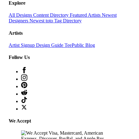
Explore
All Designs
Content Directory
Featured Artists
Newest
Designers
Newest toto
Tag Directory
Artists
Artist Signup
Design Guide
TeePublic Blog
Follow Us
We Accept