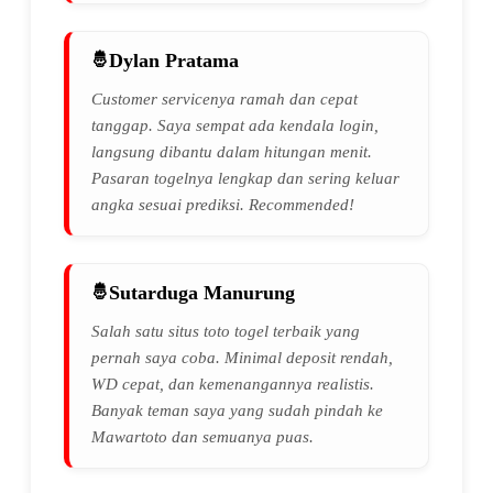
Dylan Pratama
Customer servicenya ramah dan cepat
tanggap. Saya sempat ada kendala login,
langsung dibantu dalam hitungan menit.
Pasaran togelnya lengkap dan sering keluar
angka sesuai prediksi. Recommended!
Sutarduga Manurung
Salah satu situs toto togel terbaik yang
pernah saya coba. Minimal deposit rendah,
WD cepat, dan kemenangannya realistis.
Banyak teman saya yang sudah pindah ke
Mawartoto dan semuanya puas.