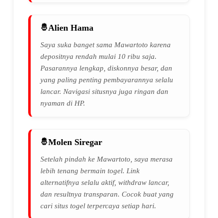
Alien Hama
Saya suka banget sama Mawartoto karena
depositnya rendah mulai 10 ribu saja.
Pasarannya lengkap, diskonnya besar, dan
yang paling penting pembayarannya selalu
lancar. Navigasi situsnya juga ringan dan
nyaman di HP.
Molen Siregar
Setelah pindah ke Mawartoto, saya merasa
lebih tenang bermain togel. Link
alternatifnya selalu aktif, withdraw lancar,
dan resultnya transparan. Cocok buat yang
cari situs togel terpercaya setiap hari.