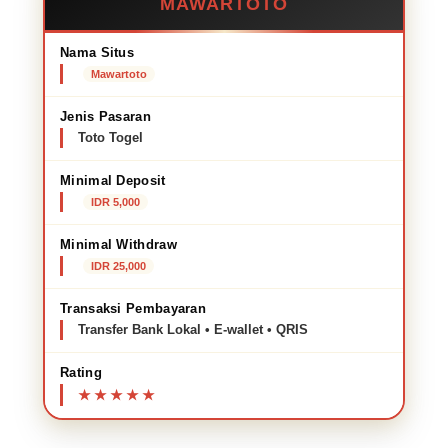
MAWARTOTO
Nama Situs
Mawartoto
Jenis Pasaran
Toto Togel
Minimal Deposit
IDR 5,000
Minimal Withdraw
IDR 25,000
Transaksi Pembayaran
Transfer Bank Lokal • E-wallet • QRIS
Rating