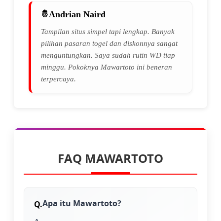
Andrian Naird
Tampilan situs simpel tapi lengkap. Banyak
pilihan pasaran togel dan diskonnya sangat
menguntungkan. Saya sudah rutin WD tiap
minggu. Pokoknya Mawartoto ini beneran
terpercaya.
FAQ MAWARTOTO
Apa itu Mawartoto?