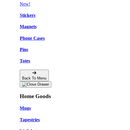
New!
Stickers
Magnets
Phone Cases
Pins
Totes
Back To Menu
Home Goods
Mugs
Tapestries